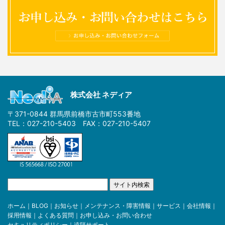
株式会社 ネディア
〒371-0844 群馬県前橋市古市町553番地
TEL：027-210-5403 FAX：027-210-5407
ホーム
｜
BLOG
｜
お知らせ
｜
メンテナンス・障害情報
｜
サービス
｜
会社情報
｜
採用情報
｜
よくある質問
｜
お申し込み・お問い合わせ
セキュリティポリシー
｜
遠隔サポート