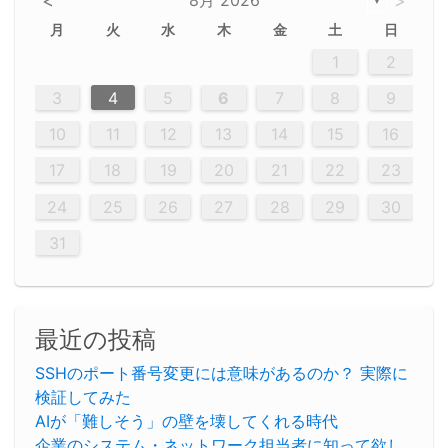
<
>
▼
月
火
水
木
金
土
日
5
5
2
5
3
6
4
6
2
2
5
3
6
4
2
5
3
4
3
5
3
6
2
4
2
5
5
4
6
2
4
3
5
3
6
5
3
5
4
6
2
4
3
6
2
3
5
2
5
3
6
4
2
5
3
3
6
2
4
2
5
3
6
4
4
3
5
3
6
2
4
2
5
4
6
3
5
3
6
3
6
4
6
3
5
4
2
5
3
6
4
6
2
5
3
6
4
7
7
7
7
7
7
7
7
7
7
7
7
7
7
7
7
7
7
7
7
1
1
1
1
1
1
1
1
1
1
1
1
1
1
1
1
1
1
1
1
1
1
1
1
1
2
12
14
12
14
12
10
13
13
12
10
13
14
12
14
10
10
12
10
13
14
12
12
13
14
10
12
10
13
12
14
10
12
13
14
14
10
13
14
10
12
12
10
13
14
12
14
10
10
13
14
12
10
13
14
10
12
10
13
14
12
13
14
10
12
10
13
14
10
13
13
10
12
14
12
14
10
13
13
12
10
13
14
11
11
11
11
11
11
11
11
11
11
11
11
11
11
11
11
11
11
8
8
9
8
9
9
8
8
9
8
9
9
8
9
8
8
9
8
9
8
9
8
8
9
9
9
8
8
8
9
9
8
8
8
8
8
9
8
9
8
8
3
4
5
6
7
8
9
20
20
20
20
20
20
20
20
20
20
20
20
20
20
20
20
20
20
20
19
21
19
15
15
21
16
19
15
18
16
16
19
15
15
18
21
16
19
21
18
19
15
16
18
21
16
19
19
15
18
16
18
21
19
15
19
21
19
15
18
16
18
21
21
15
16
21
19
15
16
19
15
15
18
21
16
19
21
16
18
21
16
19
15
15
18
18
21
19
15
16
18
21
16
19
15
18
21
19
15
21
15
18
19
15
15
18
21
16
19
21
15
18
16
19
15
15
18
21
17
17
17
17
17
17
17
17
17
17
17
17
17
17
17
17
17
17
17
17
17
17
10
11
12
13
14
15
16
26
28
26
22
22
28
23
26
24
22
25
23
23
26
22
24
22
25
28
23
26
28
24
25
24
26
22
24
23
25
28
23
26
26
22
25
23
25
28
24
26
22
24
26
28
24
26
22
25
23
25
28
28
24
22
23
28
24
26
22
23
26
22
24
22
25
28
23
26
28
24
24
23
25
28
23
26
22
24
22
25
25
28
24
26
22
24
23
25
28
23
26
22
25
28
24
26
22
24
28
24
22
25
24
26
22
22
25
28
23
26
28
24
22
25
23
26
22
24
22
25
28
27
27
27
27
27
27
27
27
27
27
27
27
27
27
27
27
27
27
27
17
18
19
20
21
22
23
29
30
29
30
29
29
30
29
30
30
29
30
29
29
30
29
30
29
29
29
30
30
30
29
29
29
30
30
29
29
29
29
30
29
29
29
31
31
31
31
31
31
31
31
31
31
31
31
31
24
25
26
27
28
29
30
31
最近の投稿
SSHのポート番号変更には意味があるのか？ 実際に
検証してみた
AIが「難しそう」の壁を壊してくれる時代
企業のシステム・ネットワーク担当者に知って欲し